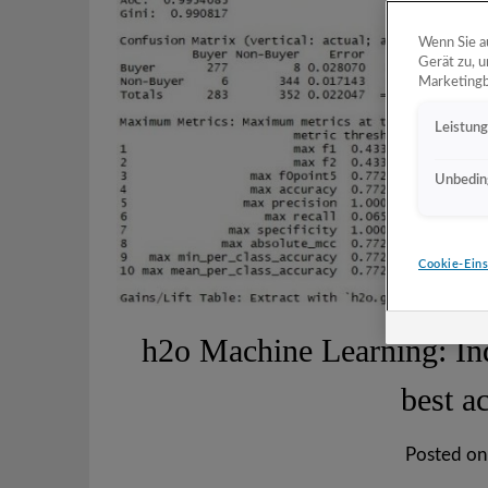
Wenn Sie a
Gerät zu, 
Marketing
Leistun
Unbeding
Cookie-Eins
h2o Machine Learning: Ind
best ac
Posted o