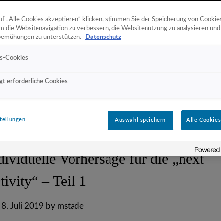
uf „Alle Cookies akzeptieren“ klicken, stimmen Sie der Speicherung von Cookie
um die Websitenavigation zu verbessern, die Websitenutzung zu analysieren und
bemühungen zu unterstützen.
Datenschutz
gs-Cookies
t erforderliche Cookies
tellungen
Auswahl speichern
Alle Cookies
ividuelle Vorhersage für die „next
tivity“ – Teil 1
n
8. Juli 2019
by
mstade