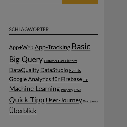
SCHLAGWÖRTER
Basic
App-Tracking
App+Web
Big Query
Customer Data Platform
DataQuality
DataStudio
Events
Google Analytics für Firebase
ITP
Machine Learning
Property
PWA
Quick-Tipp
User-Journey
Wordpress
Überblick