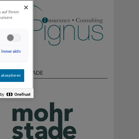
s auf Ihrem
 unsere
Immer aktiv
MOHRSTADE
 akzeptieren