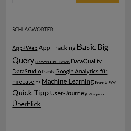
SCHLAGWÖRTER
Basic
Big
App-Tracking
App+Web
Query
DataQuality
Customer Data Platform
DataStudio
Google Analytics für
Events
Machine Learning
Firebase
ITP
Property
PWA
Quick-Tipp
User-Journey
Wordpress
Überblick