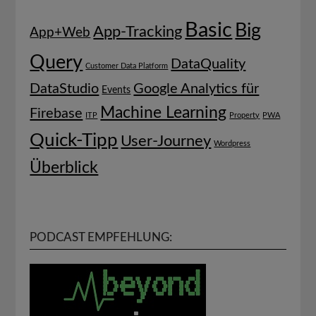
Basic
Big
App-Tracking
App+Web
Query
DataQuality
Customer Data Platform
DataStudio
Google Analytics für
Events
Machine Learning
Firebase
ITP
Property
PWA
Quick-Tipp
User-Journey
Wordpress
Überblick
PODCAST EMPFEHLUNG: