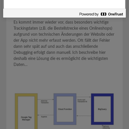
Posted on
17. Februar 2021
by
mstade
Es kommt immer wieder vor, dass besonders wichtige
Trackingdaten (z.B. die Bestellstrecke eines Onlineshops)
aufgrund von technischen Änderungen der Website oder
der App nicht mehr erfasst werden. Oft fällt der Fehler
dann sehr spät auf und auch das anschließende
Debugging erfolgt dann manuell. Ich beschreibe hier
deshalb eine Lösung die es ermöglicht die wichtigsten
Daten…