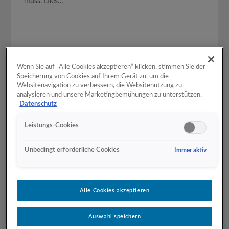
muss. Dies…
Wenn Sie auf „Alle Cookies akzeptieren“ klicken, stimmen Sie der
Speicherung von Cookies auf Ihrem Gerät zu, um die
Websitenavigation zu verbessern, die Websitenutzung zu
analysieren und unsere Marketingbemühungen zu unterstützen.
Datenschutz
Leistungs-Cookies
Unbedingt erforderliche Cookies
Immer aktiv
Google Analytics 4 Recipes: Measurement
Protocol
Alle Cookies akzeptieren
Posted on
23. Dezember 2020
by
mstade
Auswahl speichern