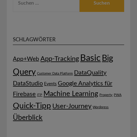
NACH:
SCHLAGWÖRTER
Basic
Big
App-Tracking
App+Web
Query
DataQuality
Customer Data Platform
DataStudio
Google Analytics für
Events
Machine Learning
Firebase
ITP
Property
PWA
Quick-Tipp
User-Journey
Wordpress
Überblick