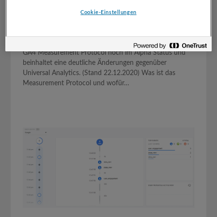
Bei einem Umstieg (oder paralleler Implementierung) auf
Cookie-Einstellungen
Google Analytics 4 wird bei einigen Implementierungen
auch ein Umstieg (oder Ergänzung) auf das Measurement
Protocols von Google Analytics 4 anstehen. Dabei ist das
GA4 Measurement Protocol noch im Alpha Status und
beinhaltet eine deutliche Änderungen gegenüber
Universal Analytics. (Stand 22.12.2020) Was ist das
Measurement Protocol und wofür…