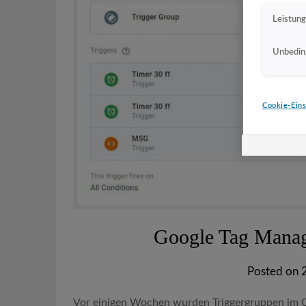
Leistun
Unbeding
Cookie-Eins
Google Tag Manage
Posted on
Vor einigen Wochen wurden Triggergruppen im Go