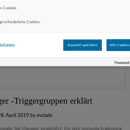
gs-Cookies
t erforderliche Cookies
tellungen
Auswahl speichern
Alle Cookies
r -Triggergruppen erklärt
28. April 2019
by
mstade
ogle Tag Manager eingeführt. Ein sehr sinnvolle Ergänzung