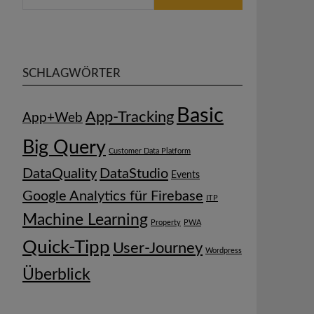
SCHLAGWÖRTER
Basic
App-Tracking
App+Web
Big Query
Customer Data Platform
DataQuality
DataStudio
Events
Google Analytics für Firebase
ITP
Machine Learning
Property
PWA
Quick-Tipp
User-Journey
Wordpress
Überblick