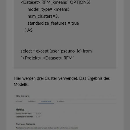
<Dataset>.RFM_kmeans` OPTIONS(

      model_type='kmeans',  

      num_clusters=3,

      standardize_features = true 

    ) AS

select * except (user_pseudo_id) from 
`<Projekt>.<Dataset>.RFM`
Hier werden drei Cluster verwendet. Das Ergebnis des
Modells: