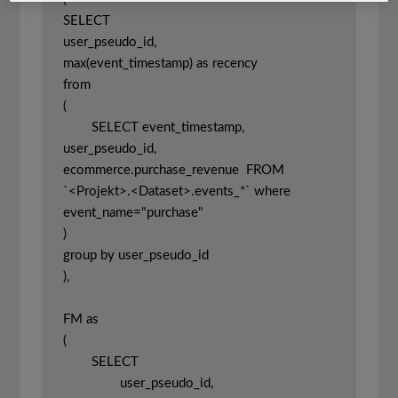
SELECT 

user_pseudo_id, 

max(event_timestamp) as recency 

from

(

	SELECT event_timestamp, 
user_pseudo_id, 
ecommerce.purchase_revenue  FROM 
`<Projekt>.<Dataset>.events_*` where 
event_name="purchase"

)

group by user_pseudo_id

),

FM as 

(

	SELECT

		user_pseudo_id, 
