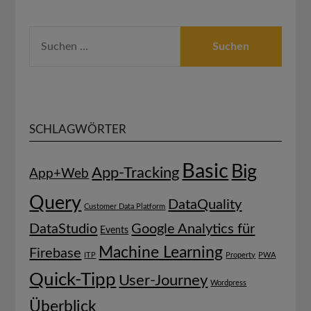
SUCHEN
NACH:
SCHLAGWÖRTER
Basic
Big
App-Tracking
App+Web
Query
DataQuality
Customer Data Platform
DataStudio
Google Analytics für
Events
Machine Learning
Firebase
ITP
Property
PWA
Quick-Tipp
User-Journey
Wordpress
Überblick