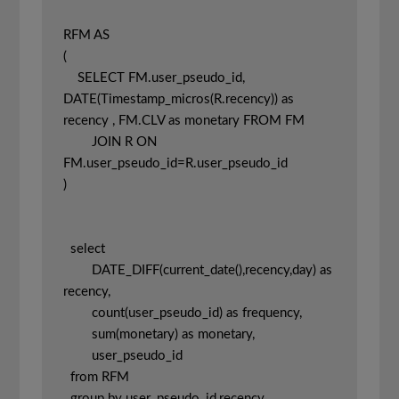
RFM AS

(

    SELECT FM.user_pseudo_id, 
DATE(Timestamp_micros(R.recency)) as 
recency , FM.CLV as monetary FROM FM 

	JOIN R ON 
FM.user_pseudo_id=R.user_pseudo_id

)

  select 

  	DATE_DIFF(current_date(),recency,day) as 
recency, 

  	count(user_pseudo_id) as frequency, 

  	sum(monetary) as monetary,

  	user_pseudo_id

  from RFM

  group by user_pseudo_id,recency