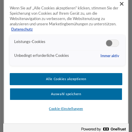
Wenn Sie auf „Alle Cookies akzeptieren“ klicken, stimmen Sie der
Speicherung von Cookies auf Ihrem Gerät zu, um die
Websitenavigation zu verbessern, die Websitenutzung zu
Mit diesen Daten können nun die Dimensionen
analysieren und unsere Marketingbemühungen zu unterstützen.
extrahiert werden:
Datenschutz
Recency: Differenz des aktuelle Timestamp und dem
Leistungs-Cookies
Maximum des Timestamps nach User_pseudo_id.
Das Ergebnis wird in Tage umgerechnet
Unbedingt erforderliche Cookies
Immer aktiv
Frequency: Die Häufigkeit einer user_pseudo_id gibt
in den Daten die Anzahl der Käufe wieder
Monetary: Diese Wert ergibt sich aus der Summe
des Revenues der Käufe pro user_pseudo_id.
Alle Cookies akzeptieren
Der Query sieht dann wie folgt aus:
Auswahl speichern
Cookie-Einstellungen
WITH 

R AS 

(
