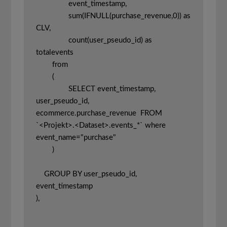
		event_timestamp, 

		sum(IFNULL(purchase_revenue,0)) as 
CLV, 

		count(user_pseudo_id) as 
totalevents 

	from 

	(

		SELECT event_timestamp, 
user_pseudo_id, 
ecommerce.purchase_revenue  FROM 
`<Projekt>.<Dataset>.events_*` where 
event_name="purchase"

	)

    GROUP BY user_pseudo_id, 
event_timestamp

), 
