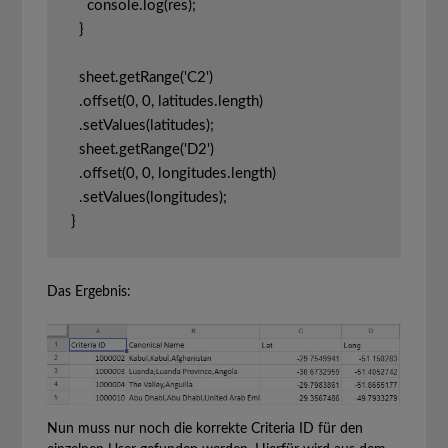
    console.log(res);

  }

  sheet.getRange('C2')

  .offset(0, 0, latitudes.length)

  .setValues(latitudes);

  sheet.getRange('D2')

  .offset(0, 0, longitudes.length)

  .setValues(longitudes);

}
Das Ergebnis:
Nun muss nur noch die korrekte Criteria ID für den