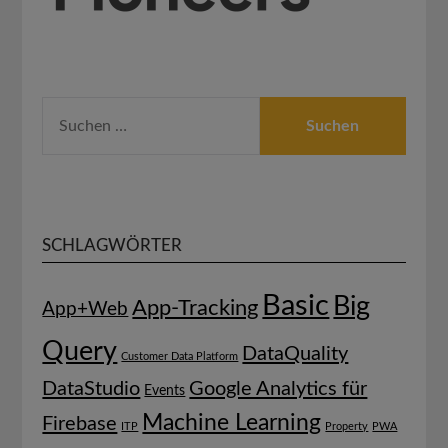
SUCHEN
NACH:
SCHLAGWÖRTER
Basic
Big
App-Tracking
App+Web
Query
DataQuality
Customer Data Platform
DataStudio
Google Analytics für
Events
Machine Learning
Firebase
ITP
Property
PWA