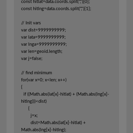
const hitlat=data.coords.split(",")[0];

const hitlng=data.coords.split(",")[1];

// Init vars

var dist=9999999999;

var lata=9999999999;

var lnga=9999999999;

var len=geoid.length;

var j=false;

// find minimum

for(var x=0; x<len; x++)

{ 

  if ((Math.abs(lat[x]-hitlat) + (Math.abs(lng[x]-
hitlng)))<dist)

      {

        j=x;

        dist=Math.abs(lat[x]-hitlat) + 
Math.abs(lng[x]-hitlng);
