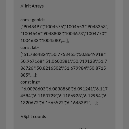
// Init Arrays

const geoid=
["9048497","1004576","1004653","9048363",
"1004646","9048808","1004673","1004770","
1004633","1004580",....];

const lat=
["51.7864824","50.7753455","50.8649918","
50.967168","51.0600381","50.919128","51.7
86726","50.8216502","51.679984","50.8715
885",....];

const lng=
["6.0098603","6.0838868","6.091241","6.117
4584","6.1183729","6.1186928","6.12954","6.
1320672","6.1565522","6.1648392",....];

//Split coords
