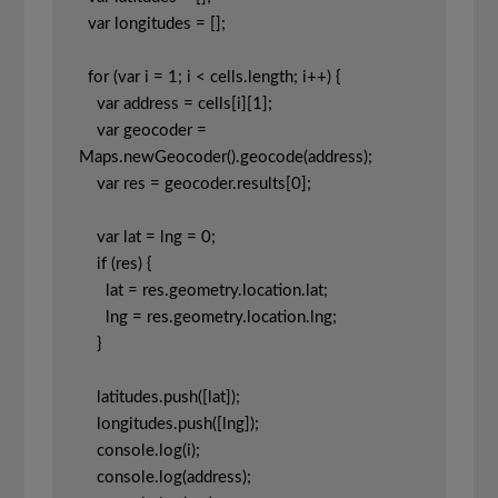
  var longitudes = [];

  for (var i = 1; i < cells.length; i++) {

    var address = cells[i][1];

    var geocoder = 
Maps.newGeocoder().geocode(address);

    var res = geocoder.results[0];

    var lat = lng = 0;

    if (res) {

      lat = res.geometry.location.lat;

      lng = res.geometry.location.lng;

    }

    latitudes.push([lat]);

    longitudes.push([lng]);

    console.log(i);

    console.log(address);
