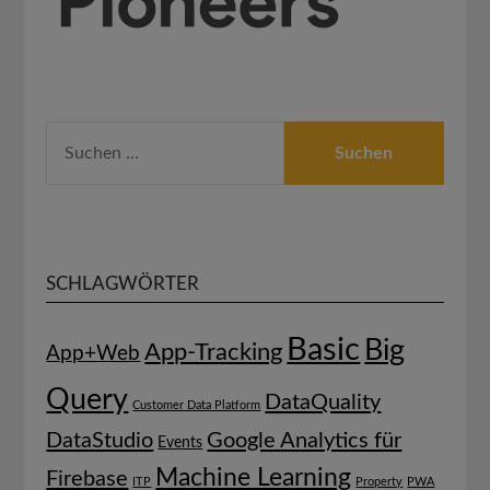
SUCHEN
NACH:
SCHLAGWÖRTER
Basic
Big
App-Tracking
App+Web
Query
DataQuality
Customer Data Platform
DataStudio
Google Analytics für
Events
Machine Learning
Firebase
ITP
Property
PWA