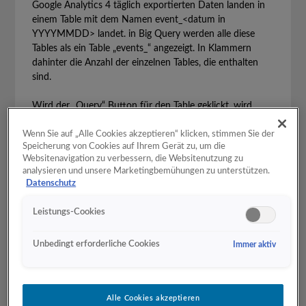
Google Analytics 4 täglich exportierten Daten landen in
einem Table mit dem Namen event_<datum in
YYYYMMDD> landet. in Big Query werden alle diese
Tables als ein Table „events_“ angezeigt. In Klammern
dahinter die Anzahl der einzelnen Tables, die enthalten
sind.
Wird der „Query“ Button für den Table geklickt, wird
automatisch ein Datum angehängt.
Wenn Sie auf „Alle Cookies akzeptieren“ klicken, stimmen Sie der
Speicherung von Cookies auf Ihrem Gerät zu, um die
Websitenavigation zu verbessern, die Websitenutzung zu
analysieren und unsere Marketingbemühungen zu unterstützen.
Datenschutz
Leistungs-Cookies
Unbedingt erforderliche Cookies
Immer aktiv
Alle Cookies akzeptieren