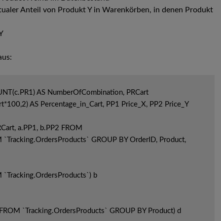
tualer Anteil von Produkt Y in Warenkörben, in denen Produkt
Y
aus:
UNT(c.PR1) AS NumberOfCombination, PRCart 
00,2) AS Percentage_in_Cart, PP1 Price_X, PP2 Price_Y 
Cart, a.PP1, b.PP2 FROM

 `Tracking.OrdersProducts` GROUP BY OrderID, Product, 
`Tracking.OrdersProducts`) b

FROM `Tracking.OrdersProducts` GROUP BY Product) d
