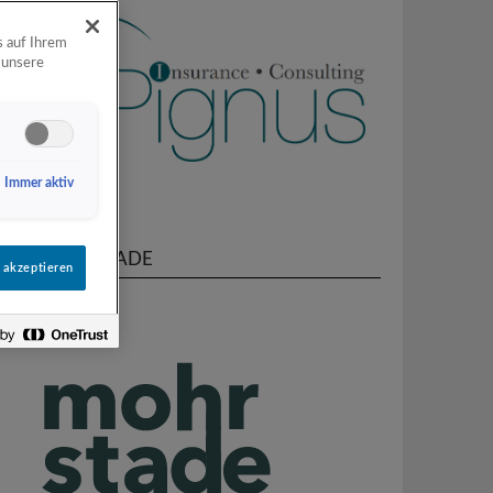
s auf Ihrem
 unsere
Immer aktiv
MOHRSTADE
 akzeptieren