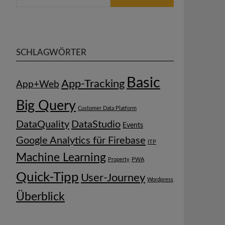
SCHLAGWÖRTER
Basic
App-Tracking
App+Web
Big Query
Customer Data Platform
DataQuality
DataStudio
Events
Google Analytics für Firebase
ITP
Machine Learning
Property
PWA
Quick-Tipp
User-Journey
Wordpress
Überblick