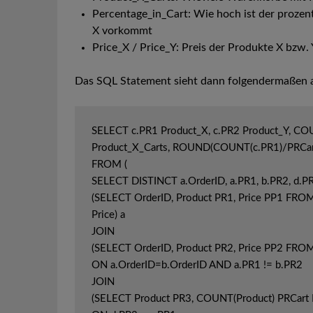
Percentage_in_Cart: Wie hoch ist der prozen
X vorkommt
Price_X / Price_Y: Preis der Produkte X bzw. 
Das SQL Statement sieht dann folgendermaßen 
SELECT c.PR1 Product_X, c.PR2 Product_Y, CO
Product_X_Carts, ROUND(COUNT(c.PR1)/PRCart*1
FROM (

SELECT DISTINCT a.OrderID, a.PR1, b.PR2, d.PR
(SELECT OrderID, Product PR1, Price PP1 FROM
Price) a

JOIN 

(SELECT OrderID, Product PR2, Price PP2 FROM 
ON a.OrderID=b.OrderID AND a.PR1 != b.PR2 

JOIN 

(SELECT Product PR3, COUNT(Product) PRCart 