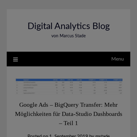
Skip
to
content
Digital Analytics Blog
von Marcus Stade
Menu
Google Ads – BigQuery Transfer: Mehr
Möglichkeiten für Data-Studio Dashboards
– Teil 1
Posted on
1. September 2019
by
mstade