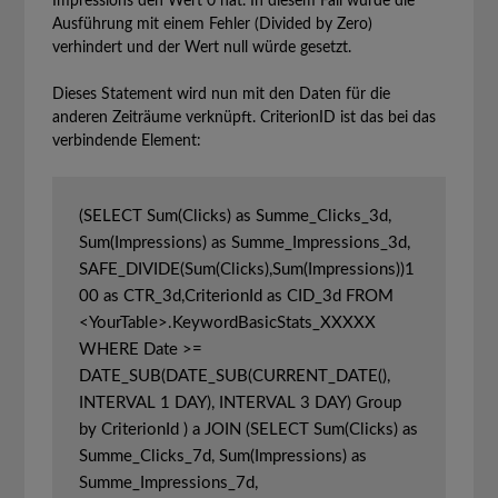
Impressions den Wert 0 hat. In diesem Fall würde die
Ausführung mit einem Fehler (Divided by Zero)
verhindert und der Wert null würde gesetzt.
Dieses Statement wird nun mit den Daten für die
anderen Zeiträume verknüpft. CriterionID ist das bei das
verbindende Element:
(SELECT Sum(Clicks) as Summe_Clicks_3d, 
Sum(Impressions) as Summe_Impressions_3d, 
SAFE_DIVIDE(Sum(Clicks),Sum(Impressions))1
00 as CTR_3d,CriterionId as CID_3d FROM 
<YourTable>.KeywordBasicStats_XXXXX 
WHERE Date >= 
DATE_SUB(DATE_SUB(CURRENT_DATE(), 
INTERVAL 1 DAY), INTERVAL 3 DAY) Group 
by CriterionId ) a JOIN (SELECT Sum(Clicks) as 
Summe_Clicks_7d, Sum(Impressions) as 
Summe_Impressions_7d, 