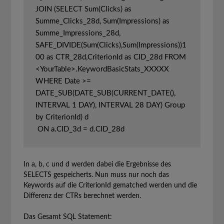
JOIN (SELECT Sum(Clicks) as 
Summe_Clicks_28d, Sum(Impressions) as 
Summe_Impressions_28d, 
SAFE_DIVIDE(Sum(Clicks),Sum(Impressions))1
00 as CTR_28d,CriterionId as CID_28d FROM 
<YourTable>.KeywordBasicStats_XXXXX 
WHERE Date >= 
DATE_SUB(DATE_SUB(CURRENT_DATE(), 
INTERVAL 1 DAY), INTERVAL 28 DAY) Group 
by CriterionId) d

 ON a.CID_3d = d.CID_28d
In a, b, c und d werden dabei die Ergebnisse des
SELECTS gespeicherts. Nun muss nur noch das
Keywords auf die CriterionId gematched werden und die
Differenz der CTRs berechnet werden.
Das Gesamt SQL Statement: