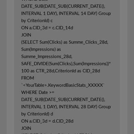
DATE_SUB(DATE_SUB(CURRENT_DATE(), 
INTERVAL 1 DAY), INTERVAL 14 DAY) Group 
by CriterionId) c

ON a.CID_3d = c.CID_14d

JOIN

(SELECT Sum(Clicks) as Summe_Clicks_28d, 
Sum(Impressions) as 
Summe_Impressions_28d, 
SAFE_DIVIDE(Sum(Clicks),Sum(Impressions))*
100 as CTR_28d,CriterionId as CID_28d 
FROM 
`<YourTable>.KeywordBasicStats_XXXXX` 
WHERE Date >= 
DATE_SUB(DATE_SUB(CURRENT_DATE(), 
INTERVAL 1 DAY), INTERVAL 28 DAY) Group 
by CriterionId) d

ON a.CID_3d = d.CID_28d

JOIN
