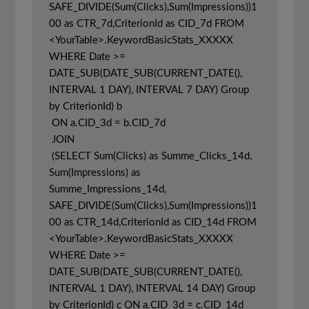
SAFE_DIVIDE(Sum(Clicks),Sum(Impressions))1
00 as CTR_7d,CriterionId as CID_7d FROM 
<YourTable>.KeywordBasicStats_XXXXX 
WHERE Date >= 
DATE_SUB(DATE_SUB(CURRENT_DATE(), 
INTERVAL 1 DAY), INTERVAL 7 DAY) Group 
by CriterionId) b

 ON a.CID_3d = b.CID_7d

 JOIN

 (SELECT Sum(Clicks) as Summe_Clicks_14d, 
Sum(Impressions) as 
Summe_Impressions_14d, 
SAFE_DIVIDE(Sum(Clicks),Sum(Impressions))1
00 as CTR_14d,CriterionId as CID_14d FROM 
<YourTable>.KeywordBasicStats_XXXXX 
WHERE Date >= 
DATE_SUB(DATE_SUB(CURRENT_DATE(), 
INTERVAL 1 DAY), INTERVAL 14 DAY) Group 
by CriterionId) c ON a.CID_3d = c.CID_14d 