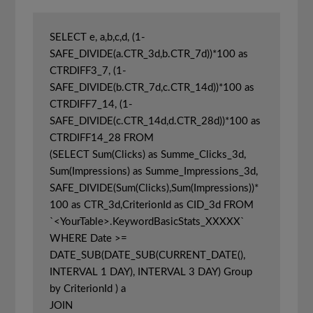
SELECT e, a,b,c,d, (1-
SAFE_DIVIDE(a.CTR_3d,b.CTR_7d))*100 as 
CTRDIFF3_7, (1-
SAFE_DIVIDE(b.CTR_7d,c.CTR_14d))*100 as 
CTRDIFF7_14, (1-
SAFE_DIVIDE(c.CTR_14d,d.CTR_28d))*100 as 
CTRDIFF14_28 FROM 

(SELECT Sum(Clicks) as Summe_Clicks_3d, 
Sum(Impressions) as Summe_Impressions_3d, 
SAFE_DIVIDE(Sum(Clicks),Sum(Impressions))*
100 as CTR_3d,CriterionId as CID_3d FROM 
`<YourTable>.KeywordBasicStats_XXXXX` 
WHERE Date >= 
DATE_SUB(DATE_SUB(CURRENT_DATE(), 
INTERVAL 1 DAY), INTERVAL 3 DAY) Group 
by CriterionId ) a

JOIN
