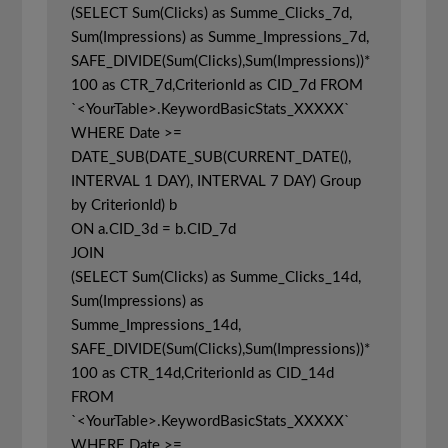
(SELECT Sum(Clicks) as Summe_Clicks_7d, 
Sum(Impressions) as Summe_Impressions_7d, 
SAFE_DIVIDE(Sum(Clicks),Sum(Impressions))*
100 as CTR_7d,CriterionId as CID_7d FROM 
`<YourTable>.KeywordBasicStats_XXXXX` 
WHERE Date >= 
DATE_SUB(DATE_SUB(CURRENT_DATE(), 
INTERVAL 1 DAY), INTERVAL 7 DAY) Group 
by CriterionId) b

ON a.CID_3d = b.CID_7d

JOIN

(SELECT Sum(Clicks) as Summe_Clicks_14d, 
Sum(Impressions) as 
Summe_Impressions_14d, 
SAFE_DIVIDE(Sum(Clicks),Sum(Impressions))*
100 as CTR_14d,CriterionId as CID_14d 
FROM 
`<YourTable>.KeywordBasicStats_XXXXX` 
WHERE Date >= 