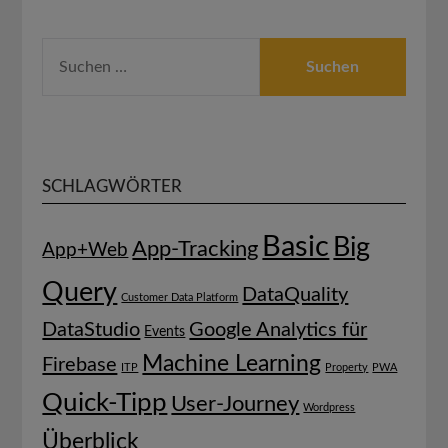
SUCHEN
NACH:
SCHLAGWÖRTER
Basic
Big
App-Tracking
App+Web
Query
DataQuality
Customer Data Platform
DataStudio
Google Analytics für
Events
Machine Learning
Firebase
ITP
Property
PWA
Quick-Tipp
User-Journey
Wordpress
Überblick