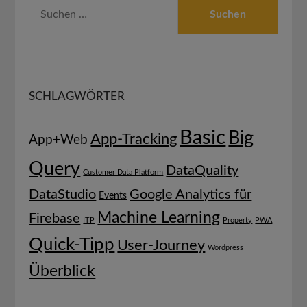
SUCHEN
NACH:
SCHLAGWÖRTER
Basic
Big
App-Tracking
App+Web
Query
DataQuality
Customer Data Platform
DataStudio
Google Analytics für
Events
Machine Learning
Firebase
ITP
Property
PWA
Quick-Tipp
User-Journey
Wordpress
Überblick