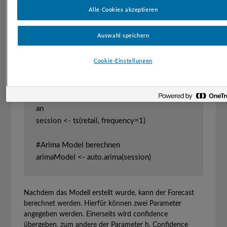
Alle Cookies akzeptieren
library(readxl)

#Datei einlesen

Auswahl speichern
file <- read_excel('Pfad zu 
TimeSeries_Session.xlsx') 

Cookie-Einstellungen
#Zeitreihe erstellen, frequency gibt die 
Abstände (1=täglich) und start das Startdatum 
an

session <- ts(retail, frequency=1)

#Arima Model berechnen

arimaModel <- auto.arima(session)
Nachdem das Modell erstellt wurde, kann der Forecast
berechnet werden. Hierfür können zwei Parameter
angegeben werden. Einerseits wird confidence
übergeben, zum andere der Parameter h. Confidence