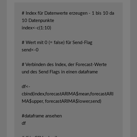
# Index für Datenwerte erzeugen - 1 bis 10 da 
10 Datenpunkte

index<-c(1:10)

# Wert mit 0 (= false) für Send-Flag

send<-0

# Verbinden des Index, der Forecast-Werte 
und des Send Flags in einen dataframe

df<-
cbind(index,forecastARIMA$mean,forecastARI
MA$upper, forecastARIMA$lower,send)

#dataframe ansehen

df
