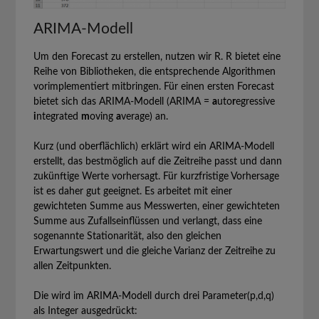
ARIMA-Modell
Um den Forecast zu erstellen, nutzen wir R. R bietet eine
Reihe von Bibliotheken, die entsprechende Algorithmen
vorimplementiert mitbringen. Für einen ersten Forecast
bietet sich das ARIMA-Modell (ARIMA =
a
uto
r
egressive
i
ntegrated
m
oving
a
verage) an.
Kurz (und oberflächlich) erklärt wird ein ARIMA-Modell
erstellt, das bestmöglich auf die Zeitreihe passt und dann
zukünftige Werte vorhersagt. Für kurzfristige Vorhersage
ist es daher gut geeignet. Es arbeitet mit einer
gewichteten Summe aus Messwerten, einer gewichteten
Summe aus Zufallseinflüssen und verlangt, dass eine
sogenannte Stationarität, also den gleichen
Erwartungswert und die gleiche Varianz der Zeitreihe zu
allen Zeitpunkten.
Die wird im ARIMA-Modell durch drei Parameter(p,d,q)
als Integer ausgedrückt: